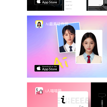
Ai最美证件照
i人喵喵箱